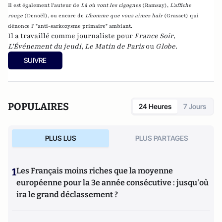
Il est également l'auteur de
Là où vont les cigognes
(Ramsay),
L'affiche
rouge
(Denoël), ou encore de
L'homme que vous aimez haïr
(Grasset)
qui
dénonce l' "anti-sarkozysme primaire" ambiant.
Il a travaillé comme journaliste pour
France Soir
,
L'Événement du jeudi
,
Le Matin de Paris
ou
Globe
.
SUIVRE
POPULAIRES
24 Heures
7 Jours
PLUS LUS
PLUS PARTAGES
1
Les Français moins riches que la moyenne
européenne pour la 3e année consécutive : jusqu'où
ira le grand déclassement ?