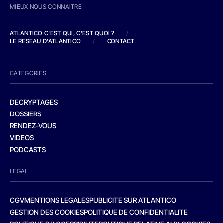
MIEUX NOUS CONNAITRE
ATLANTICO C'EST QUI, C'EST QUOI ?
/
LE RESEAU D'ATLANTICO
/
CONTACT
CATEGORIES
DECRYPTAGES
DOSSIERS
RENDEZ-VOUS
VIDEOS
PODCASTS
LEGAL
CGV
MENTIONS LEGALES
PUBLICITE SUR ATLANTICO
GESTION DES COOKIES
POLITIQUE DE CONFIDENTIALITE