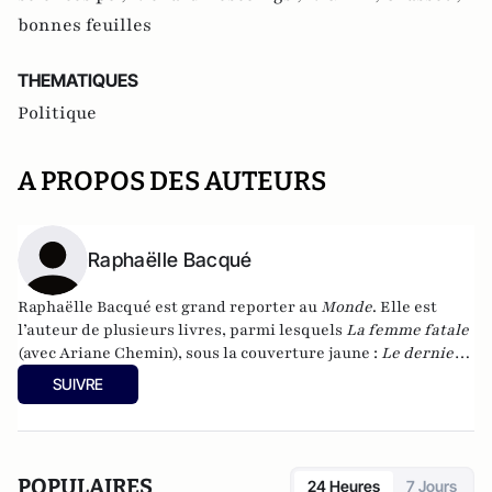
bonnes feuilles
THEMATIQUES
Politique
A PROPOS DES AUTEURS
Raphaëlle Bacqué
Raphaëlle Bacqué est grand reporter au
Monde
. Elle est
l’auteur de plusieurs livres, parmi lesquels
La femme fatale
(avec Ariane Chemin), sous la couverture jaune :
Le dernier
mort de Mitterrand
(Prix Aujourd’hui).
SUIVRE
POPULAIRES
24 Heures
7 Jours