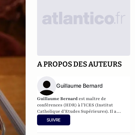
A PROPOS DES AUTEURS
Guillaume Bernard
Guillaume Bernard
est maître de
conférences (HDR) à l’ICES (Institut
Catholique d’Etudes Supérieures). Il a
enseigné ou enseigne dans les
SUIVRE
établissements suivants : Institut
Catholique de Paris, Sciences Po Paris, l’IPC,