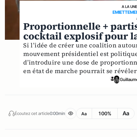
A LA UN
EMIETTEME
Proportionnelle + parti
cocktail explosif pour 
Si l’idée de créer une coalition auto
mouvement présidentiel est politiqu
d’introduire une dose de proportionne
en état de marche pourrait se révél
Guillaum
Aa
100%
Écoutez cet article
0:00min
Aa