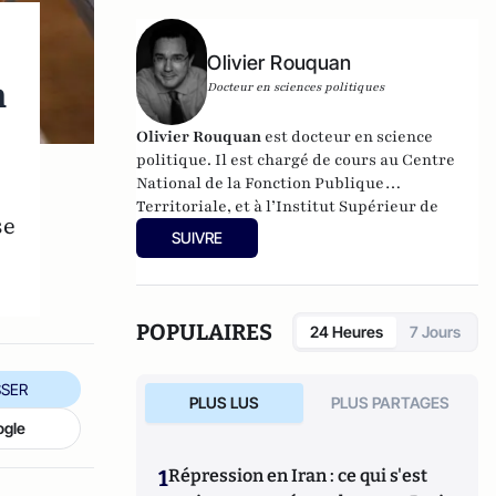
la FACO… Il a rédigé ou codirigé un certain
nombre d’ouvrages dont :
Les forces
politiques françaises
(PUF, 2007),
Les forces
Olivier Rouquan
syndicales françaises (
PUF, 2010), le
n
Docteur en sciences politiques
Dictionnaire de la politique et de
l’administration
(PUF, 2011) ou encore une
Olivier Rouquan
est docteur en science
Introduction à l’histoire du droit et des
politique. Il est chargé de cours au Centre
e
institutions
(Studyrama, 2
éd., 2011).
National de la Fonction Publique
Territoriale, et à l’Institut Supérieur de
se
Management Public et Politique.
Il a publié
SUIVRE
en 2010
Culture Territoriale
chez Gualino
Editeur,
Droit constitutionnel et
gouvernances politiques
, chez Gualino,
septembre 2014
,
Développement durable des
POPULAIRES
24 Heures
7 Jours
territoires
,
(Gualino) en 2016,
Culture
territoriale
, (Gualino) 2016 et
En finir avec le
SER
Président
,
(Editions François Bourin) en
PLUS LUS
PLUS PARTAGES
2017.
ogle
1
Répression en Iran : ce qui s'est