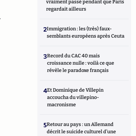
vraiment passé pendant que Paris
regardait ailleurs
,
2
Immigration : les (très) faux-
semblants européens après Ceuta
3
Record du CAC 40 mais
croissance nulle : voilà ce que
révèle le paradoxe français
4
Et Dominique de Villepin
accoucha du villepino-
macronisme
5
Retour au pays : un Allemand
décrit le suicide culturel d’une