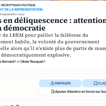
E
›
DÉCRYPTAGES
›
POLITIQUE
NT DE LA REPRESENTATION
8 septembre 2020
s en déliquescence : attentio
la démocratie
ur de LREM pour pallier la faiblesse du
ement habile, la volonté du gouvernement
lle alors qu’il n’existe plus de partis de mas
er démocratiquement explosive.
e Bernard
et
Olivier Rouquan
PARTAGER
CLAS
Ajouter Atlantico en favori sur Go