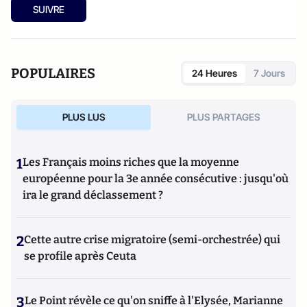
du livre "
Ecologie la fin
" aux Editions du Toucan.
SUIVRE
POPULAIRES
24 Heures
7 Jours
PLUS LUS
PLUS PARTAGES
1
Les Français moins riches que la moyenne
européenne pour la 3e année consécutive : jusqu'où
ira le grand déclassement ?
2
Cette autre crise migratoire (semi-orchestrée) qui
se profile après Ceuta
3
Le Point révèle ce qu'on sniffe à l'Elysée, Marianne