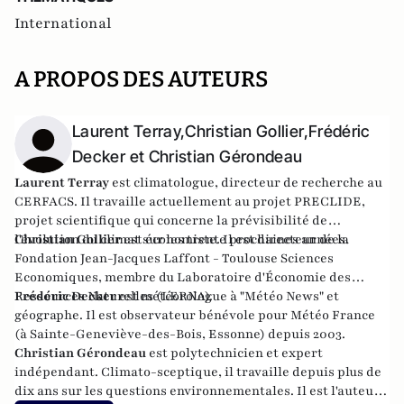
International
A PROPOS DES AUTEURS
Laurent Terray,Christian Gollier,Frédéric
Decker et Christian Gérondeau
Laurent Terray
est climatologue, directeur de recherche au
CERFACS. Il travaille actuellement au projet
PRECLIDE
,
projet scientifique qui concerne la prévisibilité de
l'évolution du climat sur les trente prochaines années.
Christian Gollier
est économiste. Il est directeur de la
Fondation Jean-Jacques Laffont - Toulouse Sciences
Economiques, membre du Laboratoire d'Économie des
Ressources Naturelles (LERNA).
Frédéric Decker
est météorologue à "Météo News" et
géographe.
Il est observateur bénévole pour Météo France
(à Sainte-Geneviève-des-Bois, Essonne) depuis 2003.
Christian Gérondeau
est polytechnicien et expert
indépendant.
Climato-sceptique
, il travaille depuis plus de
dix ans sur les questions environnementales. Il est l'auteur