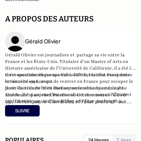
A PROPOS DES AUTEURS
Gérald Olivier
Gérald Olivier est journaliste et partage sa vie entre la
France et les États-Unis. Titulaire d’un Master of Arts en
Histoire américaine de l’Université de Californie, il a été le
correspondant du groupe Valmonde sur la côte ouest dans
Il est aussi chercheur associé à l'IPSE, Institut Prospective
les années 1990, avant de rentrer en France pour occuper le
et Sécurité en Europe.
poste de rédacteur en chef au mensuel Le Spectacle du
Il est l'auteur de
"Mitt Romney ou le renouveau du mythe
"
Cover
Monde. Il est aujourd'hui consultant en communications et
américain"
, paru chez Picollec on Octobre 2012 et
médias et se consacre à son
Up, l'Amérique, le Clan Biden et l'Etat profond
blog « France-Amérique »
" aux
.
éditions Konfident.
SUIVRE
POPULAIRES
24 Heures
7 Jours