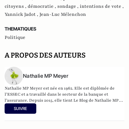
citoyens ,
démocratie ,
sondage ,
intentions de vote ,
Yannick Jadot ,
Jean-Luc Mélenchon
THEMATIQUES
Politique
A PROPOS DES AUTEURS
Nathalie MP Meyer
Nathalie MP Meyer est née en 1962. Elle est diplômée de
l’ESSEC et a travaillé dans le secteur de la banque et
l’assurance. Depuis 2015, elle tient Le Blog de Nathalie MP
avec l’objectif de faire connaître le libéralisme et
SUIVRE
d’expliquer en quoi il constituerait une réponse adaptée aux
problèmes actuels de la France aussi bien sur le plan des
libertés individuelles que sur celui de la prospérité