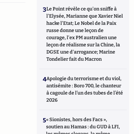
3
Le Point révèle ce qu'on sniffe à
l'Elysée, Marianne que Xavier Niel
hacke l'Etat; Le Nobel de la Paix
russe donne une leçon de
courage, l'ex PM australien une
leçon de réalisme sur la Chine, la
DGSE une d'arrogance; Marine
Tondelier fait du Macron
4
Apologie du terrorisme et du viol,
antisémite : Boro 700, le chanteur
à cagoule de l’un des tubes de l’été
2026
5
« Sionistes, hors des Facs »,
soutien au Hamas : du GUD à LFI,
les mêmes slogans, la même