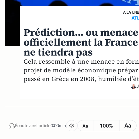
A LA UN
AT
Prédiction… ou menace 
officiellement la Franc
ne tiendra pas
Cela ressemble à une menace en forme
projet de modèle économique préparé 
passé en Grèce en 2008, humiliée d’êtr
J
Aa
100%
Écoutez cet article
0:00min
Aa