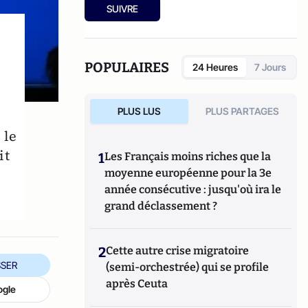
SUIVRE
POPULAIRES
24 Heures
7 Jours
PLUS LUS
PLUS PARTAGES
 le
it
1
Les Français moins riches que la
moyenne européenne pour la 3e
année consécutive : jusqu'où ira le
grand déclassement ?
2
Cette autre crise migratoire
SER
(semi-orchestrée) qui se profile
après Ceuta
ogle