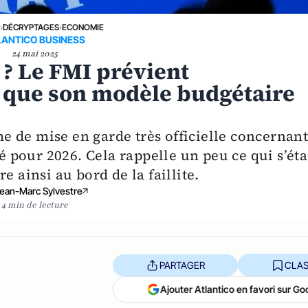
E
›
DÉCRYPTAGES
›
ECONOMIE
LANTICO BUSINESS
24 mai 2025
? Le FMI prévient
e que son modèle budgétaire
 de mise en garde très officielle concernant
pour 2026. Cela rappelle un peu ce qui s’éta
e ainsi au bord de la faillite.
ean-Marc Sylvestre
4 min de lecture
PARTAGER
CLAS
Ajouter Atlantico en favori sur Go