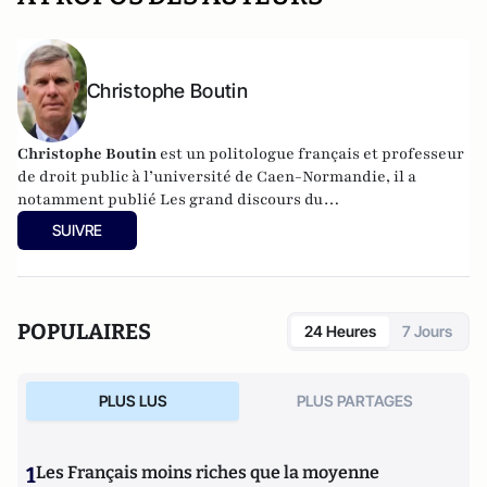
Christophe Boutin
Christophe Boutin
est un politologue français et professeur
de droit public à l’université de Caen-Normandie, il a
notamment publié
Les grand discours du
XXe siècle
(Flammarion 2009) et co-dirigé
Le dictionnaire
SUIVRE
du conservatisme
(Cerf 2017), le
Le dictionnaire des
populismes
(Cerf 2019) et
Le dictionnaire du progressisme
(Seuil 2022). Christophe Boutin est membre de la Fondation
du Pont-Neuf.
POPULAIRES
24 Heures
7 Jours
PLUS LUS
PLUS PARTAGES
1
Les Français moins riches que la moyenne