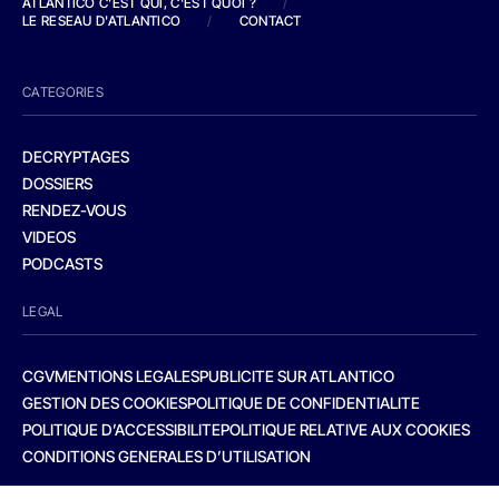
ATLANTICO C'EST QUI, C'EST QUOI ?
/
LE RESEAU D'ATLANTICO
/
CONTACT
CATEGORIES
DECRYPTAGES
DOSSIERS
RENDEZ-VOUS
VIDEOS
PODCASTS
LEGAL
CGV
MENTIONS LEGALES
PUBLICITE SUR ATLANTICO
GESTION DES COOKIES
POLITIQUE DE CONFIDENTIALITE
POLITIQUE D’ACCESSIBILITE
POLITIQUE RELATIVE AUX COOKIES
CONDITIONS GENERALES D’UTILISATION