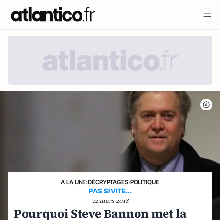
A LA UNE
›
DÉCRYPTAGES
›
POLITIQUE
PAS SI VITE...
12 mars 2018
Pourquoi Steve Bannon met la