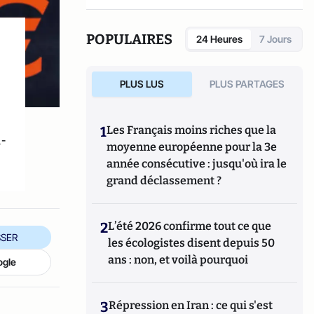
POPULAIRES
24 Heures
7 Jours
PLUS LUS
PLUS PARTAGES
1
Les Français moins riches que la
-
moyenne européenne pour la 3e
année consécutive : jusqu'où ira le
grand déclassement ?
2
L’été 2026 confirme tout ce que
SER
les écologistes disent depuis 50
ans : non, et voilà pourquoi
ogle
3
Répression en Iran : ce qui s'est