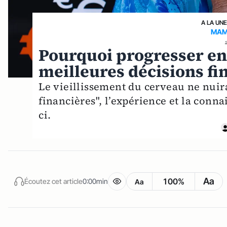
A LA UN
MAMY
Pourquoi progresser en 
meilleures décisions fi
Le vieillissement du cerveau ne nuira
financières", l’expérience et la conn
ci.
Aa
100%
Écoutez cet article
0:00min
Aa