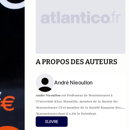
A PROPOS DES AUTEURS
André Nieoullon
André Nieoullon
est Professeur de Neurosciences à
l'Université d'Aix-Marseille,
membre de la
Society for
Neurosciences US
et membre de la
Société française des
Neurosciences
dont il a été le Président.
SUIVRE