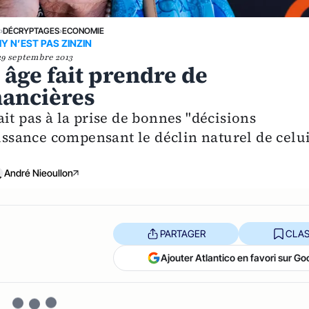
E
›
DÉCRYPTAGES
›
ECONOMIE
 N’EST PAS ZINZIN
29 septembre 2013
âge fait prendre de
nancières
it pas à la prise de bonnes "décisions
aissance compensant le déclin naturel de celui
André Nieoullon
PARTAGER
CLAS
Ajouter Atlantico en favori sur Go