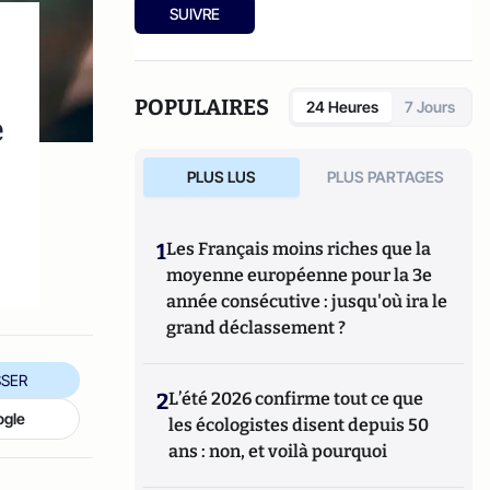
SUIVRE
POPULAIRES
24 Heures
7 Jours
e
PLUS LUS
PLUS PARTAGES
1
Les Français moins riches que la
moyenne européenne pour la 3e
année consécutive : jusqu'où ira le
grand déclassement ?
SER
2
L’été 2026 confirme tout ce que
ogle
les écologistes disent depuis 50
ans : non, et voilà pourquoi