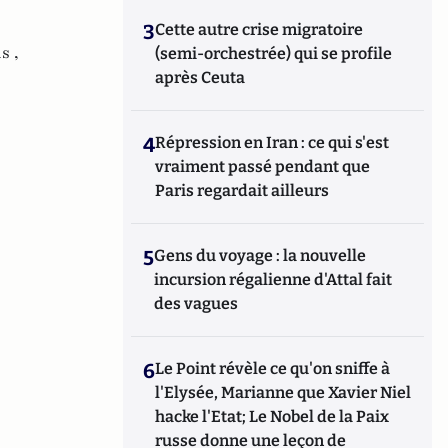
3
Cette autre crise migratoire
s ,
(semi-orchestrée) qui se profile
après Ceuta
4
Répression en Iran : ce qui s'est
vraiment passé pendant que
Paris regardait ailleurs
5
Gens du voyage : la nouvelle
incursion régalienne d'Attal fait
des vagues
6
Le Point révèle ce qu'on sniffe à
l'Elysée, Marianne que Xavier Niel
hacke l'Etat; Le Nobel de la Paix
russe donne une leçon de