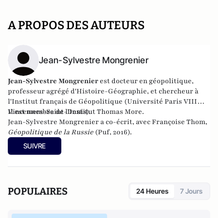
A PROPOS DES AUTEURS
Jean-Sylvestre Mongrenier
Jean-Sylvestre Mongrenier
est docteur en géopolitique,
professeur agrégé d'Histoire-Géographie, et chercheur à
l'Institut français de Géopolitique (Université Paris VIII
Vincennes-Saint-Denis).
Il est membre de l
'Institut Thomas More
.
Jean-Sylvestre Mongrenier a co-écrit, avec Françoise Thom,
Géopolitique de la Russie
(Puf, 2016).
SUIVRE
POPULAIRES
24 Heures
7 Jours