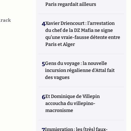
Paris regardait ailleurs
arack
4
Xavier Driencourt : l’arrestation
du chef de la DZ Mafia ne signe
qu’une vraie-fausse détente entre
Paris et Alger
5
Gens du voyage : la nouvelle
incursion régalienne d'Attal fait
des vagues
6
Et Dominique de Villepin
accoucha du villepino-
macronisme
7
Immigration : les (très) faux-