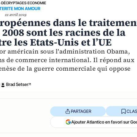
E
›
DÉCRYPTAGES
›
ECONOMIE
TERITE MON AMOUR
22 avril 2019
uropéennes dans le traitemen
 2008 sont les racines de la
e les Etats-Unis et l’UE
or américain sous l'administration Obama,
ons de commerce international. Il répond aux
genèse de la guerre commerciale qui oppose
Brad Setser
PARTAGER
CLAS
Ajouter Atlantico en favori sur Go