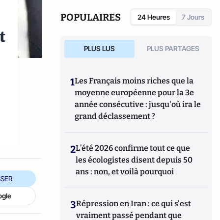
(
https://www.cfr.org/blog/
Setser
).
POPULAIRES
24 Heures
7 Jours
t
PLUS LUS
PLUS PARTAGES
1
Les Français moins riches que la
moyenne européenne pour la 3e
année consécutive : jusqu'où ira le
grand déclassement ?
2
L’été 2026 confirme tout ce que
les écologistes disent depuis 50
ans : non, et voilà pourquoi
SER
ogle
3
Répression en Iran : ce qui s'est
vraiment passé pendant que