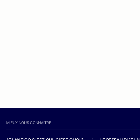
MIEUX NOUS CONNAITRE
ATLANTICO C'EST QUI, C'EST QUOI ?
/
LE RESEAU D'ATL