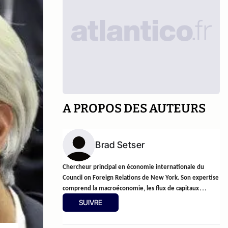
A PROPOS DES AUTEURS
Brad Setser
Chercheur principal en économie internationale du
Council on Foreign Relations de New York. Son expertise
comprend la macroéconomie, les flux de capitaux
mondiaux, l'analyse de la vulnérabilité financière, les
SUIVRE
restructurations de la dette souveraine et la gestion des
crises financières. Il blogue sur Follow the Money