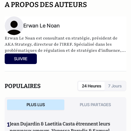
A PROPOS DES AUTEURS
Erwan Le Noan
Erwan Le Noan est consultant en stratégie, président de
AKA Strategy, directeur de l'IREF. Spécialisé dans les
problématiques de régulation et de stratégies d'influence, il
a enseigné le droit et l'économie à Sciences Po et Assas. Il est
SUIVRE
également membre de la Fondapol et auteur de plusieurs
ouvrages.
POPULAIRES
24 Heures
7 Jours
PLUS LUS
PLUS PARTAGES
1
Jean Dujardin & Laetitia Casta étrennent leurs
nouveaux amours, Vanessa Paradis & Samuel