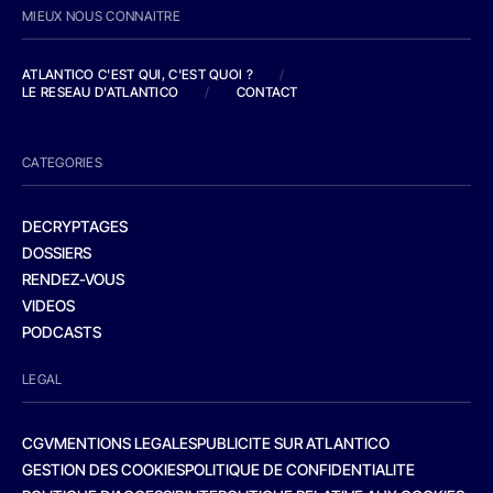
MIEUX NOUS CONNAITRE
ATLANTICO C'EST QUI, C'EST QUOI ?
/
LE RESEAU D'ATLANTICO
/
CONTACT
CATEGORIES
DECRYPTAGES
DOSSIERS
RENDEZ-VOUS
VIDEOS
PODCASTS
LEGAL
CGV
MENTIONS LEGALES
PUBLICITE SUR ATLANTICO
GESTION DES COOKIES
POLITIQUE DE CONFIDENTIALITE