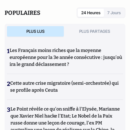
(
Flammarion) et
Les vampires psychiques
(Fayard).
POPULAIRES
24 Heures
7 Jours
PLUS LUS
PLUS PARTAGES
1
Les Français moins riches que la moyenne
européenne pour la 3e année consécutive : jusqu'où
ira le grand déclassement ?
2
Cette autre crise migratoire (semi-orchestrée) qui
se profile après Ceuta
3
Le Point révèle ce qu'on sniffe à l'Elysée, Marianne
que Xavier Niel hacke l'Etat; Le Nobel de la Paix
russe donne une leçon de courage, l'ex PM
australien une leçon de réalisme sur la Chine, la