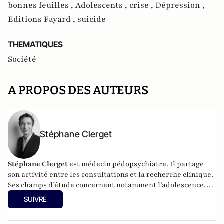
bonnes feuilles ,
Adolescents ,
crise ,
Dépression ,
Editions Fayard ,
suicide
THEMATIQUES
Société
A PROPOS DES AUTEURS
Stéphane Clerget
Stéphane Clerget
est médecin pédopsychiatre. Il partage
son activité entre les consultations et la recherche clinique.
Ses champs d’étude concernent notamment l’adolescence,
les troubles émotionnels et les questions d’identité. Il a mis
SUIVRE
en place à l’hôpital l’une des premières consultations d’aide
à la parentalité. Il est l'auteur de
Nos garçons en danger