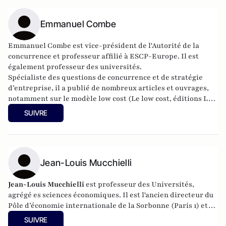
Emmanuel Combe
Emmanuel Combe est
vice-président de l'Autorité de la
concurrence e
t professeur affilié à ESCP-Europe. Il est
également
professeur des universités.
Spécialiste des questions de concurrence et de stratégie
d’entreprise, il a publié de nombreux articles et ouvrages,
notamment sur le modèle low cost (
Le low cost
, éditions La
Découverte 2011). Il tient à jour
un site Internet sur la
SUIVRE
concurrence
.
Jean-Louis Mucchielli
Jean-Louis Mucchielli
est professeur des Universités,
agrégé es sciences économiques. Il est l'ancien directeur du
Pôle d’économie internationale de la Sorbonne (Paris 1) et
directeur du Master de Stratégie industrielle (Paris 1).
SUIVRE