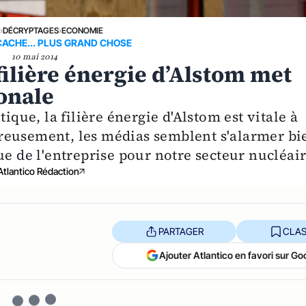
E
›
DÉCRYPTAGES
›
ECONOMIE
 CACHE... PLUS GRAND CHOSE
10 mai 2014
filière énergie d’Alstom met
ionale
ique, la filière énergie d'Alstom est vitale à
reusement, les médias semblent s'alarmer bi
ue de l'entreprise pour notre secteur nucléair
Atlantico Rédaction
PARTAGER
CLAS
Ajouter Atlantico en favori sur Go