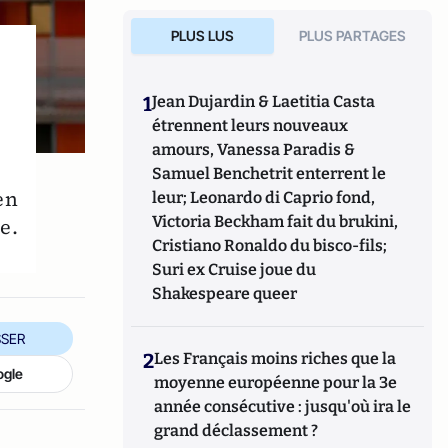
PLUS LUS
PLUS PARTAGES
1
Jean Dujardin & Laetitia Casta
étrennent leurs nouveaux
amours, Vanessa Paradis &
Samuel Benchetrit enterrent le
en
leur; Leonardo di Caprio fond,
Victoria Beckham fait du brukini,
e.
Cristiano Ronaldo du bisco-fils;
Suri ex Cruise joue du
Shakespeare queer
SER
2
Les Français moins riches que la
ogle
moyenne européenne pour la 3e
année consécutive : jusqu'où ira le
grand déclassement ?