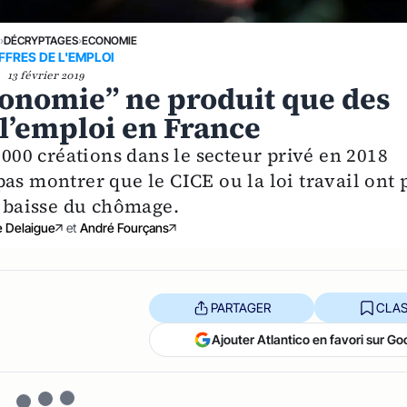
E
›
DÉCRYPTAGES
›
ECONOMIE
FFRES DE L'EMPLOI
13 février 2019
onomie” ne produit que des
 l’emploi en France
 000 créations dans le secteur privé en 2018
as montrer que le CICE ou la loi travail ont 
a baisse du chômage.
e Delaigue
et
André Fourçans
PARTAGER
CLAS
Ajouter Atlantico en favori sur Go