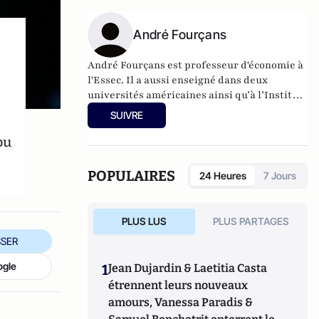
Son site :
econoclaste.net
André Fourçans
André Fourçans est professeur d'économie à
l'Essec. Il a aussi enseigné dans deux
universités américaines ainsi qu’à l’Institut
d’études politiques de Paris.
SUIVRE
pu
Il est l'auteur de plusieurs ouvrages de
vulgarisation économique dont
Les secrets
de la prospérité - l’économie expliquée à ma
POPULAIRES
24 Heures
7 Jours
fille 2,
Seuil, 2011
.
PLUS LUS
PLUS PARTAGES
SER
ogle
1
Jean Dujardin & Laetitia Casta
étrennent leurs nouveaux
amours, Vanessa Paradis &