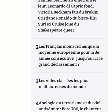
Samuel Benchetrit enterrent le
leur; Leonardo di Caprio fond,
Victoria Beckham fait du brukini,
Cristiano Ronaldo du bisco-fils;
Suri ex Cruise joue du
Shakespeare queer
2
Les Français moins riches que la
moyenne européenne pour la 3e
année consécutive : jusqu'où ira le
grand déclassement ?
3
Les villes classées les plus
malheureuses du monde
4
Apologie du terrorisme et du viol,
antisémite : Boro 700, le chanteur