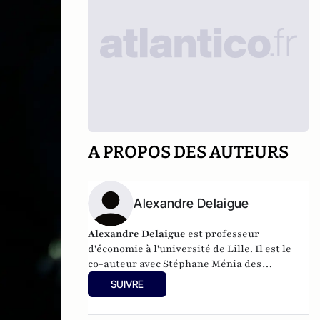
A PROPOS DES AUTEURS
Alexandre Delaigue
Alexandre Delaigue
est
professeur
d'
économie
à l'université de Lille. Il est le
co-auteur avec Stéphane Ménia des
livres
Nos phobies économiques
et
Sexe,
SUIVRE
drogue... et économie : pas de sujet tabou
pour les économistes
(parus chez Pearson).