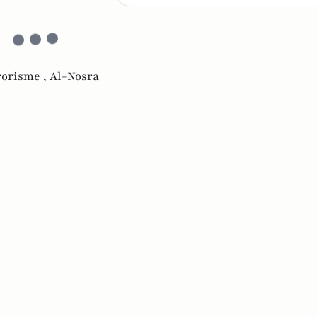
rorisme ,
Al-Nosra