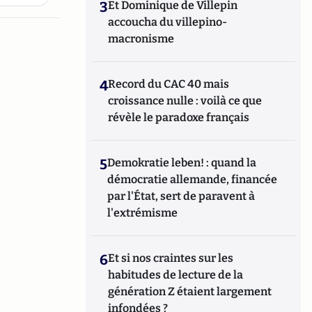
3
Et Dominique de Villepin
accoucha du villepino-
macronisme
4
Record du CAC 40 mais
croissance nulle : voilà ce que
révèle le paradoxe français
5
Demokratie leben! : quand la
démocratie allemande, financée
par l'État, sert de paravent à
l'extrémisme
6
Et si nos craintes sur les
habitudes de lecture de la
génération Z étaient largement
infondées ?