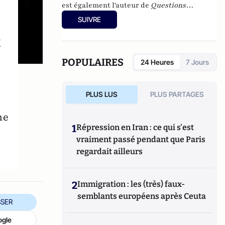
est également l'auteur de
Questions
internationales en fiches
(Ellipses, 2025
SUIVRE
(cinquième édition)) et de
Théories des
t
relations internationales
(Ellipses 2016).
POPULAIRES
24 Heures
7 Jours
PLUS LUS
PLUS PARTAGES
ne
1
Répression en Iran : ce qui s'est
vraiment passé pendant que Paris
regardait ailleurs
2
Immigration : les (très) faux-
semblants européens après Ceuta
SER
ogle