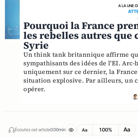
A LA UNE
›
D
ATTE
Pourquoi la France pren
les rebelles autres que 
Syrie
Un think tank britannique affirme que
sympathisants des idées de l'EI. Arc-b
uniquement sur ce dernier, la France
situation explosive. Par ailleurs, un
opérer.
Aa
100%
Écoutez cet article
0:00min
Aa