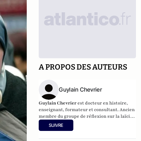
A PROPOS DES AUTEURS
Guylain Chevrier
Guylain Chevrier
est docteur en histoire,
enseignant, formateur et consultant. Ancien
membre du groupe de réflexion sur la laïcité
auprès du Haut conseil à l’intégration.
SUIVRE
Dernier ouvrage :
Laïcité, émancipation et
travail social,
L’Harmattan, sous la direction