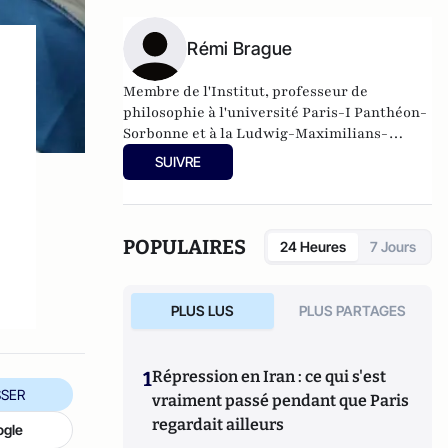
de Guylain Chevrier, juillet 2017, 270 pages.
Rémi Brague
Membre de l'Institut, professeur de
philosophie à l'université Paris-I Panthéon-
Sorbonne et à la Ludwig-Maximilians-
Universitat de Munich,
Rémi Brague
est
SUIVRE
l'auteur de nombreux essais dont Europe, la
voie romaine (1992), la Sagesse du monde
(1999), La Loi de Dieu (2005), Au moyen du
Moyen Age (2008), le Propre de l'homme
POPULAIRES
24 Heures
7 Jours
(2015) et Sur la religion (2018).
PLUS LUS
PLUS PARTAGES
1
Répression en Iran : ce qui s'est
SER
vraiment passé pendant que Paris
regardait ailleurs
ogle