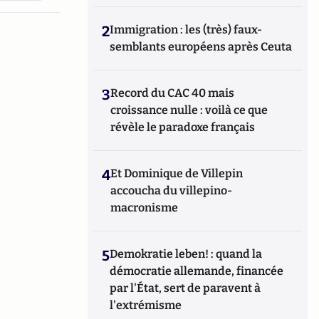
2
Immigration : les (très) faux-
semblants européens après Ceuta
3
Record du CAC 40 mais
croissance nulle : voilà ce que
révèle le paradoxe français
4
Et Dominique de Villepin
accoucha du villepino-
macronisme
5
Demokratie leben! : quand la
démocratie allemande, financée
par l'État, sert de paravent à
l'extrémisme