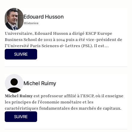
Edouard Husson
Historien
Universitaire, Edouard Husson a dirigé
ESCP Europe
Business School
de 2012 à 2014
puis a été vice-président de
l’Université Paris Sciences & Lettres (
PSL
). Il est
actuellement professeur à l’Institut Franco-Allemand
SUIVRE
d’Etudes Européennes (à l’Université de Cergy-Pontoise).
Spécialiste de l’histoire de l’Allemagne et de l’Europe, il
travaille en particulier sur la modernisation politique des
sociétés depuis la Révolution française. Il est l’auteur
d’ouvrages et de nombreux articles sur l’histoire de
Michel Ruimy
l’Allemagne depuis la Révolution française, l’histoire des
mondialisations, l’histoire de la monnaie, l’histoire du
Michel Ruimy
est professeur affilié à l’ESCP, où il enseigne
nazisme et des autres violences de masse au XXème siècle
les principes de l’économie monétaire et les
ou l’histoire des relations internationales et des conflits
caractéristiques fondamentales des marchés de capitaux.
contemporains. Il écrit en ce moment une biographie de
SUIVRE
Benjamin Disraëli.