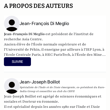
A PROPOS DES AUTEURS
Jean-François Di Meglio
Jean-François Di Meglio
est
président de l'institut de
recherche Asia Centre.
Ancien élève de l'École normale supérieure et de
l'Université de Pékin,
il
enseigne par ailleurs à l'IEP Lyon, à
l'Ecole Centrale Paris, à HEC ParisTech, à l'École des Mines
Paris Tech et à Lille I
.
SUIVRE
Jean-Joseph Boillot
Spécialiste de l'Inde et de l'Asie émergente, co-président du Euro-
India Group et conseiller au club du CEPII
Jean-Joseph Boillot est agrégé de sciences économiques et
sociales et Docteur en économie.
Il est spécialisé depuis les années 1980 sur l'Inde et l'Asie