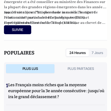
émergente et a été conseiller au ministère des Finances sur
la plupart des grandes régions émergentes dans les années
1990. Il est aujourd'hui chercheur associé à l'Institut de
Son dernier livre : "Utopies made in monde, le sage et
relations internationales et stratégiques (IRIS) et
l'économiste" paru chez Odile Jacob en Avril 2021.
coprésident du Euro-India Group (EIEBG).
Il est également l'auteur de "L'Inde ancienne au chevet de
nos politiques. L'art de la gouvernance selon l'Arthashâstra",
SUIVRE
Editions du Félin, 2017. et de "Chindiafrique : la Chine,
l'Inde et l'Afrique feront le monde de demain" paru chez
Odile Jacob en Janvier 2013.
POPULAIRES
24 Heures
7 Jours
PLUS LUS
PLUS PARTAGES
1
Les Français moins riches que la moyenne
européenne pour la 3e année consécutive : jusqu'où
ira le grand déclassement ?