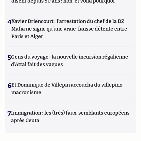
disent depuis 50 ans : non, et voilà pourquoi
4
Xavier Driencourt : l’arrestation du chef de la DZ
Mafia ne signe qu’une vraie-fausse détente entre
Paris et Alger
5
Gens du voyage : la nouvelle incursion régalienne
d'Attal fait des vagues
6
Et Dominique de Villepin accoucha du villepino-
macronisme
7
Immigration : les (très) faux-semblants européens
après Ceuta