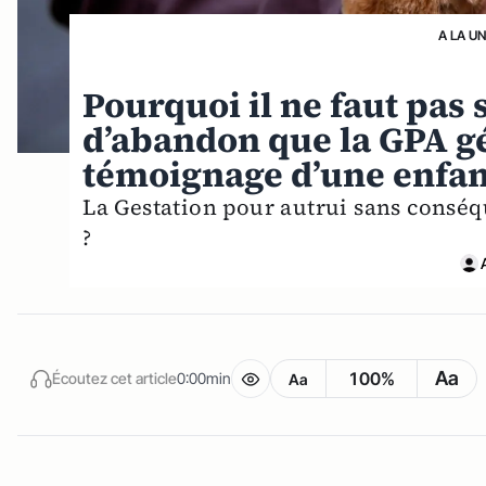
A LA U
Pourquoi il ne faut pas
d’abandon que la GPA gén
témoignage d’une enfan
La Gestation pour autrui sans consé
?
Aa
100%
Écoutez cet article
0:00min
Aa