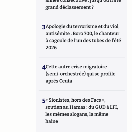
année consécutive : jusqu'où ira le
grand déclassement ?
3
Apologie du terrorisme et du viol,
antisémite : Boro 700, le chanteur
à cagoule de l’un des tubes de l’été
2026
4
Cette autre crise migratoire
(semi-orchestrée) qui se profile
après Ceuta
5
« Sionistes, hors des Facs »,
soutien au Hamas : du GUD à LFI,
les mêmes slogans, la même
haine