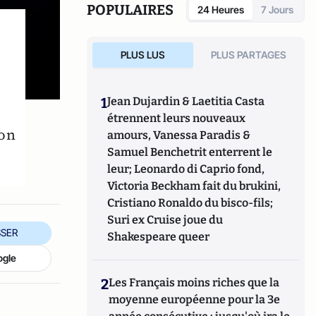
POPULAIRES
24 Heures
7 Jours
PLUS LUS
PLUS PARTAGES
1
Jean Dujardin & Laetitia Casta
étrennent leurs nouveaux
don
amours, Vanessa Paradis &
Samuel Benchetrit enterrent le
leur; Leonardo di Caprio fond,
Victoria Beckham fait du brukini,
Cristiano Ronaldo du bisco-fils;
Suri ex Cruise joue du
SER
Shakespeare queer
ogle
2
Les Français moins riches que la
moyenne européenne pour la 3e