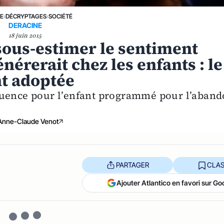
NE
›
DÉCRYPTAGES
›
SOCIÉTÉ
DERACINE
18 juin 2015
 sous-estimer le sentiment
érerait chez les enfants : le
t adoptée
quence pour l’enfant programmé pour l’aban
Anne-Claude Venot
PARTAGER
CLAS
Ajouter Atlantico en favori sur Go