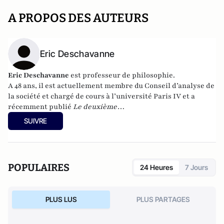
A PROPOS DES AUTEURS
Eric Deschavanne
Eric Deschavanne
est professeur de philosophie.
A 48 ans, il est actuellement membre du Conseil d’analyse de
la société et chargé de cours à l’université Paris IV et a
récemment publié
Le deuxième
humanisme – Introduction à la pensée de Luc Ferry
SUIVRE
(Germina, 2010). Il est également l’auteur, avec Pierre-Henri
Tavoillot, de
Philosophie des âges de la vie
(Grasset, 2007).
POPULAIRES
24 Heures
7 Jours
PLUS LUS
PLUS PARTAGES