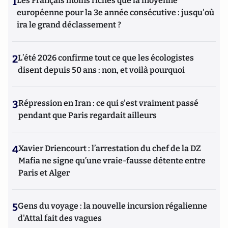
1
Les Français moins riches que la moyenne
européenne pour la 3e année consécutive : jusqu'où
ira le grand déclassement ?
2
L’été 2026 confirme tout ce que les écologistes
disent depuis 50 ans : non, et voilà pourquoi
3
Répression en Iran : ce qui s'est vraiment passé
pendant que Paris regardait ailleurs
4
Xavier Driencourt : l’arrestation du chef de la DZ
Mafia ne signe qu’une vraie-fausse détente entre
Paris et Alger
5
Gens du voyage : la nouvelle incursion régalienne
d'Attal fait des vagues