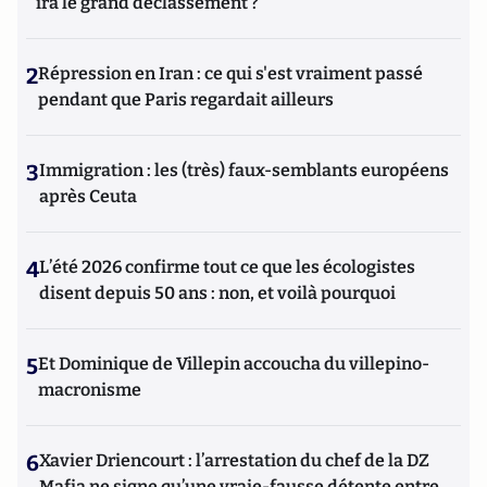
ira le grand déclassement ?
2
Répression en Iran : ce qui s'est vraiment passé
pendant que Paris regardait ailleurs
3
Immigration : les (très) faux-semblants européens
après Ceuta
4
L’été 2026 confirme tout ce que les écologistes
disent depuis 50 ans : non, et voilà pourquoi
5
Et Dominique de Villepin accoucha du villepino-
macronisme
6
Xavier Driencourt : l’arrestation du chef de la DZ
Mafia ne signe qu’une vraie-fausse détente entre