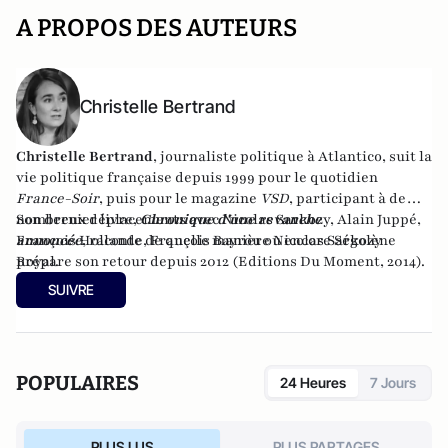
A PROPOS DES AUTEURS
Christelle Bertrand
Christelle Bertrand
, journaliste politique à Atlantico, suit la
vie politique française depuis 1999 pour le quotidien
France-Soir
, puis pour le magazine
VSD
, participant à de
nombreux déplacements avec Nicolas Sarkozy, Alain Juppé,
Son dernier livre,
Chronique d'une revanche
François Hollande, François Bayrou ou encore Ségolène
annoncée
,
raconte de quelle manière Nicolas Sarkozy
Royal.
prépare son retour depuis 2012 (Editions Du Moment, 2014).
SUIVRE
POPULAIRES
24 Heures
7 Jours
PLUS LUS
PLUS PARTAGES