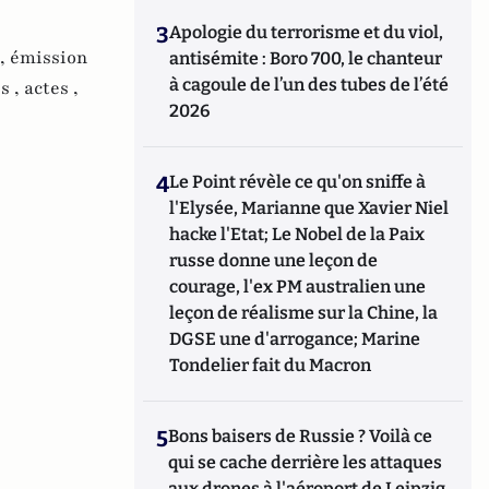
3
Apologie du terrorisme et du viol,
 ,
émission
antisémite : Boro 700, le chanteur
à cagoule de l’un des tubes de l’été
s ,
actes ,
2026
4
Le Point révèle ce qu'on sniffe à
l'Elysée, Marianne que Xavier Niel
hacke l'Etat; Le Nobel de la Paix
russe donne une leçon de
courage, l'ex PM australien une
leçon de réalisme sur la Chine, la
DGSE une d'arrogance; Marine
Tondelier fait du Macron
5
Bons baisers de Russie ? Voilà ce
qui se cache derrière les attaques
aux drones à l'aéroport de Leipzig