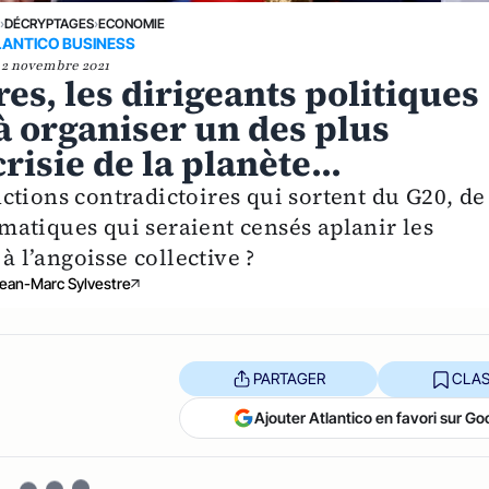
E
›
DÉCRYPTAGES
›
ECONOMIE
LANTICO BUSINESS
2 novembre 2021
es, les dirigeants politiques
à organiser un des plus
risie de la planète...
tions contradictoires qui sortent du G20, de
atiques qui seraient censés aplanir les
à l’angoisse collective ?
ean-Marc Sylvestre
PARTAGER
CLAS
Ajouter Atlantico en favori sur Go