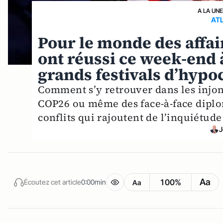
A LA UN
AT
Pour le monde des affair
ont réussi ce week-end 
grands festivals d’hypoc
Comment s’y retrouver dans les injonc
COP26 ou même des face-à-face diplom
conflits qui rajoutent de l’inquiétude 
J
Aa
100%
Écoutez cet article
0:00min
Aa