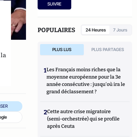
SUIVRE
POPULAIRES
24 Heures
7 Jours
PLUS LUS
PLUS PARTAGES
 la
1
Les Français moins riches que la
moyenne européenne pour la 3e
année consécutive : jusqu'où ira le
grand déclassement ?
SER
2
Cette autre crise migratoire
ogle
(semi-orchestrée) qui se profile
après Ceuta