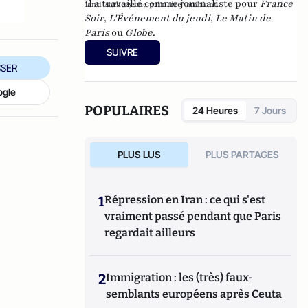
Il a travaillé comme journaliste pour
France
"anti-sarkozysme primaire" ambiant.
Soir
,
L'Événement du jeudi
,
Le Matin de
Paris
ou
Globe
.
SUIVRE
SER
ogle
POPULAIRES
24 Heures
7 Jours
PLUS LUS
PLUS PARTAGES
1
Répression en Iran : ce qui s'est
vraiment passé pendant que Paris
regardait ailleurs
2
Immigration : les (très) faux-
semblants européens après Ceuta