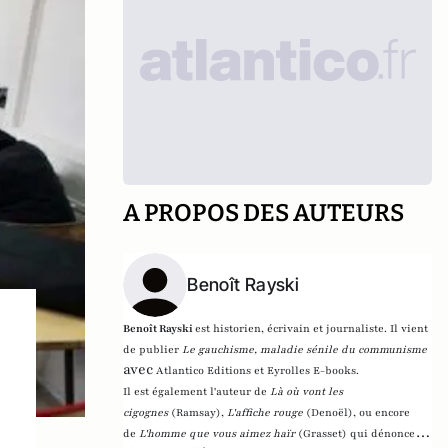
A PROPOS DES AUTEURS
Benoît Rayski
Benoît Rayski
est historien, écrivain et journaliste. Il vient
de publier
Le gauchisme, maladie sénile du communisme
,
avec
Atlantico Editions et Eyrolles E-books.
Il est également l'auteur de
Là où vont les
cigognes
(Ramsay),
L'affiche rouge
(Denoël), ou encore
de
L'homme que vous aimez haïr
(Grasset)
qui dénonce l'