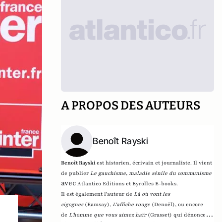
A PROPOS DES AUTEURS
Benoît Rayski
Benoît Rayski
est historien, écrivain et journaliste. Il vient
de publier
Le gauchisme, maladie sénile du communisme
avec
Atlantico Editions et Eyrolles E-books.
Il est également l'auteur de
Là où vont les
cigognes
(Ramsay),
L'affiche rouge
(Denoël), ou encore
de
L'homme que vous aimez haïr
(Grasset)
qui dénonce l'