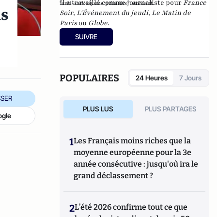
Il a travaillé comme journaliste pour
France
"anti-sarkozysme primaire" ambiant.
ns
Soir
,
L'Événement du jeudi
,
Le Matin de
Paris
ou
Globe
.
SUIVRE
POPULAIRES
24 Heures
7 Jours
SER
PLUS LUS
PLUS PARTAGES
ogle
1
Les Français moins riches que la
moyenne européenne pour la 3e
année consécutive : jusqu'où ira le
grand déclassement ?
2
L’été 2026 confirme tout ce que