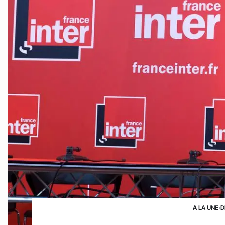
A LA UNE
›
D