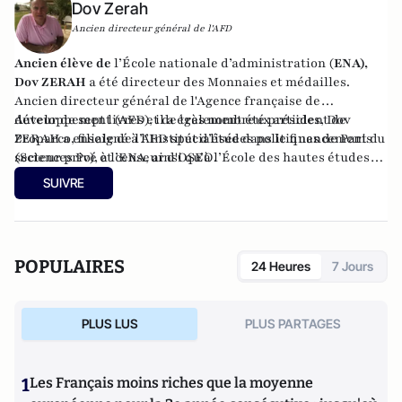
Dov Zerah
Ancien directeur général de l'AFD
Ancien élève de
l’École nationale d’administration (
ENA),
Dov ZERAH
a été directeur des Monnaies et médailles.
Ancien directeur général de l'Agence française de
développement (AFD), il a également été président de
Auteur de sept livres et de très nombreux articles, Dov
Proparco, filiale de l’AFD spécialisée dans le financement du
ZERAH a enseigné à l’Institut d’études politiques de Paris
secteur privé et censeur d'OSEO.
(Sciences Po), à l’ENA, ainsi qu’à l’École des hautes études
commerciales de Paris (HEC). Conseiller municipal de
SUIVRE
Neuilly-sur-Seine de 2008 à 2014, et à nouveau depuis 2020.
Administrateur du Consistoire de Paris de 1998 à 2006 et de
2010 à 2018, il en a été le président en 2010.
POPULAIRES
24 Heures
7 Jours
PLUS LUS
PLUS PARTAGES
1
Les Français moins riches que la moyenne