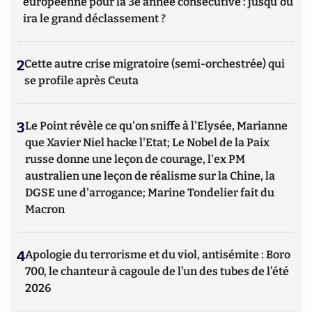
européenne pour la 3e année consécutive : jusqu'où
ira le grand déclassement ?
2
Cette autre crise migratoire (semi-orchestrée) qui
se profile après Ceuta
3
Le Point révèle ce qu'on sniffe à l'Elysée, Marianne
que Xavier Niel hacke l'Etat; Le Nobel de la Paix
russe donne une leçon de courage, l'ex PM
australien une leçon de réalisme sur la Chine, la
DGSE une d'arrogance; Marine Tondelier fait du
Macron
4
Apologie du terrorisme et du viol, antisémite : Boro
700, le chanteur à cagoule de l’un des tubes de l’été
2026