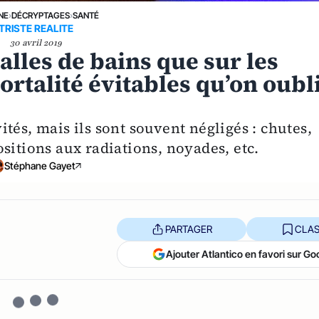
NE
›
DÉCRYPTAGES
›
SANTÉ
TRISTE REALITE
30 avril 2019
alles de bains que sur les
ortalité évitables qu’on oubl
tés, mais ils sont souvent négligés : chutes,
sitions aux radiations, noyades, etc.
Stéphane Gayet
PARTAGER
CLAS
Ajouter Atlantico en favori sur Go