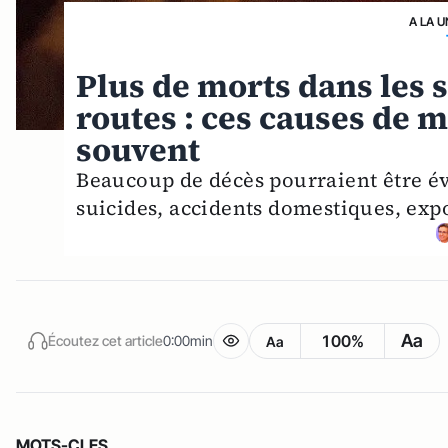
A LA U
Plus de morts dans les s
routes : ces causes de m
souvent
Beaucoup de décès pourraient être évi
suicides, accidents domestiques, expo
Aa
100%
Écoutez cet article
0:00min
Aa
MOTS-CLES