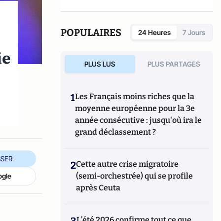
POPULAIRES
24 Heures
7 Jours
ie
PLUS LUS
PLUS PARTAGES
1
Les Français moins riches que la
moyenne européenne pour la 3e
année consécutive : jusqu'où ira le
grand déclassement ?
SER
2
Cette autre crise migratoire
(semi-orchestrée) qui se profile
ogle
après Ceuta
3
L’été 2026 confirme tout ce que