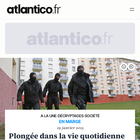
A LA UNE
›
DÉCRYPTAGES
›
SOCIÉTÉ
EN MARGE
19 janvier 2015
Plongée dans la vie quotidienne