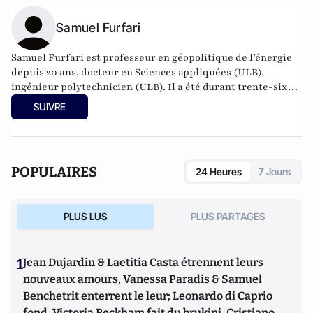
Samuel Furfari
Samuel Furfari est professeur en géopolitique de l’énergie
depuis 20 ans, docteur en Sciences appliquées (ULB),
ingénieur polytechnicien (ULB). Il a été durant trente-six
ans haut fonctionnaire à la Direction générale de l'énergie
SUIVRE
de la Commission européenne. Auteur de 18 livres.
POPULAIRES
24 Heures
7 Jours
PLUS LUS
PLUS PARTAGES
1
Jean Dujardin & Laetitia Casta étrennent leurs
nouveaux amours, Vanessa Paradis & Samuel
Benchetrit enterrent le leur; Leonardo di Caprio
fond, Victoria Beckham fait du brukini, Cristiano