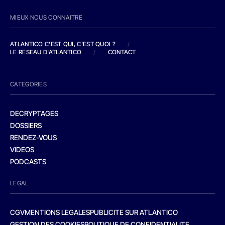
MIEUX NOUS CONNAITRE
ATLANTICO C'EST QUI, C'EST QUOI ?
/
LE RESEAU D'ATLANTICO
/
CONTACT
CATEGORIES
DECRYPTAGES
DOSSIERS
RENDEZ-VOUS
VIDEOS
PODCASTS
LEGAL
CGV
MENTIONS LEGALES
PUBLICITE SUR ATLANTICO
GESTION DES COOKIES
POLITIQUE DE CONFIDENTIALITE