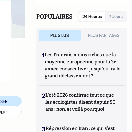
POPULAIRES
24 Heures
7 Jours
PLUS LUS
PLUS PARTAGES
1
Les Français moins riches que la
moyenne européenne pour la 3e
année consécutive : jusqu'où ira le
grand déclassement ?
2
L’été 2026 confirme tout ce que
SER
les écologistes disent depuis 50
ans : non, et voilà pourquoi
ogle
3
Répression en Iran : ce qui s'est