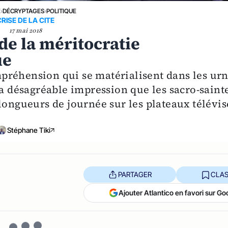
E
›
DÉCRYPTAGES
›
POLITIQUE
CRISE DE LA CITE
17 mai 2018
 de la méritocratie
ue
préhension qui se matérialisent dans les ur
la désagréable impression que les sacro-saint
longueurs de journée sur les plateaux télévis
Stéphane Tiki
PARTAGER
CLAS
Ajouter Atlantico en favori sur Go