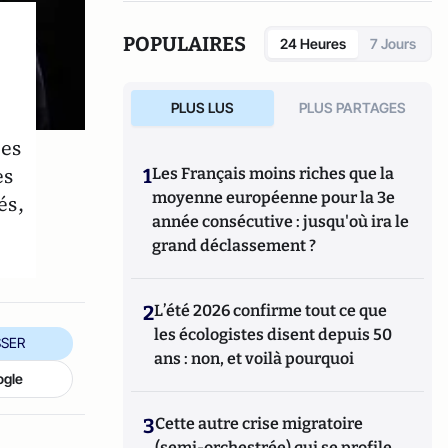
POPULAIRES
24 Heures
7 Jours
PLUS LUS
PLUS PARTAGES
nes
es
1
Les Français moins riches que la
moyenne européenne pour la 3e
és,
année consécutive : jusqu'où ira le
grand déclassement ?
2
L’été 2026 confirme tout ce que
les écologistes disent depuis 50
SER
ans : non, et voilà pourquoi
ogle
3
Cette autre crise migratoire
(semi-orchestrée) qui se profile