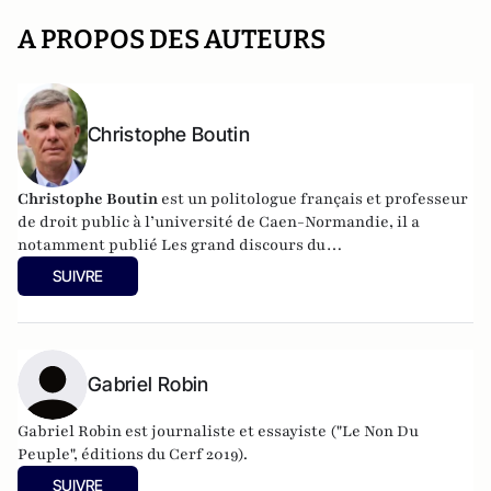
A PROPOS DES AUTEURS
Christophe Boutin
Christophe Boutin
est un politologue français et professeur
de droit public à l’université de Caen-Normandie, il a
notamment publié
Les grand discours du
XXe siècle
(Flammarion 2009) et co-dirigé
Le dictionnaire
SUIVRE
du conservatisme
(Cerf 2017), le
Le dictionnaire des
populismes
(Cerf 2019) et
Le dictionnaire du progressisme
(Seuil 2022). Christophe Boutin est membre de la Fondation
du Pont-Neuf.
Gabriel Robin
Gabriel Robin est journaliste et essayiste ("Le Non Du
Peuple", éditions du Cerf 2019).
SUIVRE