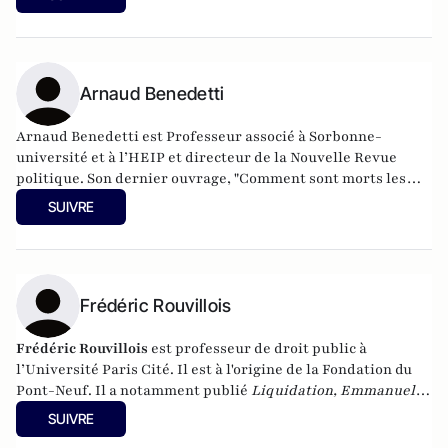
Arnaud Benedetti
Arnaud Benedetti est Professeur associé à Sorbonne-
université et à l’HEIP et directeur de la Nouvelle Revue
politique.
Son dernier ouvrage
, "Comment sont morts les
politiques ? Le grand malaise du pouvoir", est publié aux
SUIVRE
éditions du Cerf (4 Novembre 2021).
Frédéric Rouvillois
Frédéric Rouvillois
est professeur de droit public à
l’Université Paris Cité. Il est à l'origine de la Fondation du
Pont-Neuf. Il a notamment publié
Liquidation, Emmanuel
Macron et le Saint-Simonisme
, Cerf, en 2020.
SUIVRE