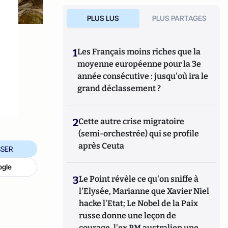
PLUS LUS
PLUS PARTAGES
s
1
Les Français moins riches que la
moyenne européenne pour la 3e
année consécutive : jusqu'où ira le
grand déclassement ?
2
Cette autre crise migratoire
(semi-orchestrée) qui se profile
après Ceuta
SER
ogle
3
Le Point révèle ce qu'on sniffe à
l'Elysée, Marianne que Xavier Niel
hacke l'Etat; Le Nobel de la Paix
russe donne une leçon de
courage, l'ex PM australien une