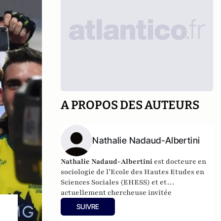
A PROPOS DES AUTEURS
Nathalie Nadaud-Albertini
Nathalie Nadaud-Albertini
est docteure en
sociologie de l’Ecole des Hautes Etudes en
Sciences Sociales (EHESS) et et
actuellement chercheuse invitée
permanente au CREM de l'université de
SUIVRE
Lorraine.