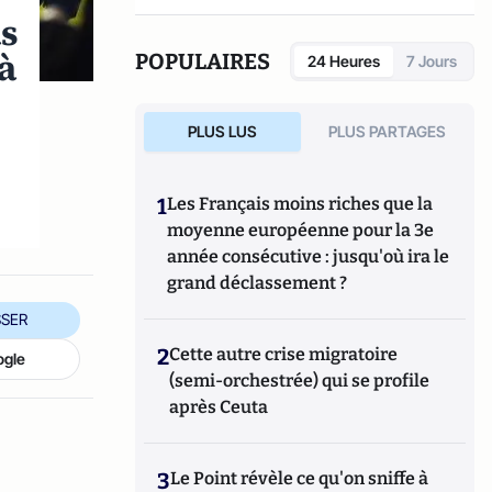
as
à
POPULAIRES
24 Heures
7 Jours
i
PLUS LUS
PLUS PARTAGES
1
Les Français moins riches que la
moyenne européenne pour la 3e
année consécutive : jusqu'où ira le
grand déclassement ?
SER
2
Cette autre crise migratoire
ogle
(semi-orchestrée) qui se profile
après Ceuta
3
Le Point révèle ce qu'on sniffe à