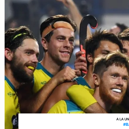
A LA U
#B