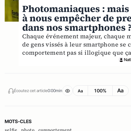
Photomaniaques : mais 
à nous empêcher de pren
dans nos smartphones 
Chaque événement majeur, chaque mo
de gens vissés à leur smartphone se c
comportement pas si illogique que ça
Nat
Aa
100%
Écoutez cet article
0:00min
Aa
MOTS-CLES
selfie ,
photo ,
comportement