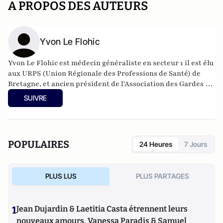
A PROPOS DES AUTEURS
Yvon Le Flohic
Yvon Le Flohic est médecin généraliste en secteur 1 il est élu
aux URPS (Union Régionale des Professions de Santé) de
Bretagne, et ancien président de l'Association des Gardes et
de la Maison de Garde de Saint Brieuc.
SUIVRE
POPULAIRES
24 Heures
7 Jours
PLUS LUS
PLUS PARTAGES
1
Jean Dujardin & Laetitia Casta étrennent leurs
nouveaux amours, Vanessa Paradis & Samuel