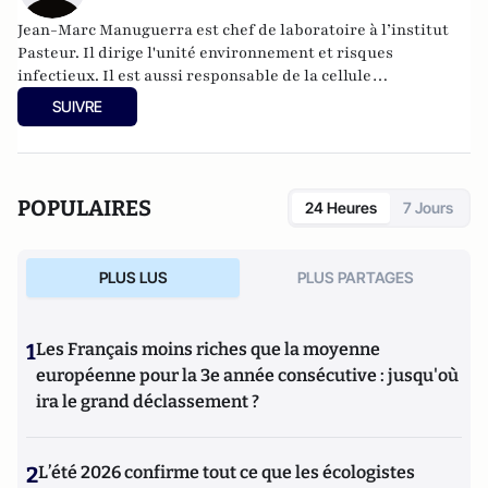
Jean-Marc Manuguerra est chef de laboratoire à l’institut
Pasteur. Il dirige l'unité environnement et risques
infectieux. Il est aussi responsable de la cellule
d'intervention biologique d'urgence et des virus émergents.
SUIVRE
POPULAIRES
24 Heures
7 Jours
PLUS LUS
PLUS PARTAGES
1
Les Français moins riches que la moyenne
européenne pour la 3e année consécutive : jusqu'où
ira le grand déclassement ?
2
L’été 2026 confirme tout ce que les écologistes