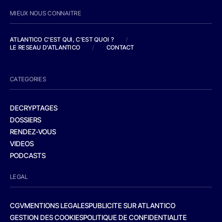
MIEUX NOUS CONNAITRE
ATLANTICO C'EST QUI, C'EST QUOI ?
/
LE RESEAU D'ATLANTICO
/
CONTACT
CATEGORIES
DECRYPTAGES
DOSSIERS
RENDEZ-VOUS
VIDEOS
PODCASTS
LEGAL
CGV
MENTIONS LEGALES
PUBLICITE SUR ATLANTICO
GESTION DES COOKIES
POLITIQUE DE CONFIDENTIALITE