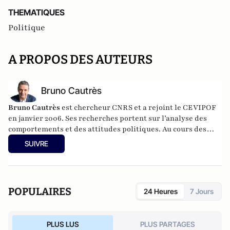
THEMATIQUES
Politique
A PROPOS DES AUTEURS
Bruno Cautrès
Bruno Cautrès
est chercheur CNRS et a rejoint le CEVIPOF
en janvier 2006. Ses recherches portent sur l’analyse des
comportements et des attitudes politiques. Au cours des
années récentes, il a participé à différentes recherches
SUIVRE
françaises ou européennes portant sur la participation
politique, le vote et les élections. Il a développé d’autres
directions de recherche mettant en évidence les clivages
sociaux et politiques liés à l’Europe et à l’intégration
POPULAIRES
24 Heures
7 Jours
européenne dans les électorats et les opinions publiques. Il
est notamment l'auteur de
Les européens aiment-ils
(toujours) l'Europe ?
(éditions de La Documentation
PLUS LUS
PLUS PARTAGES
Française, 2014) et
Histoire d’une révolution électorale