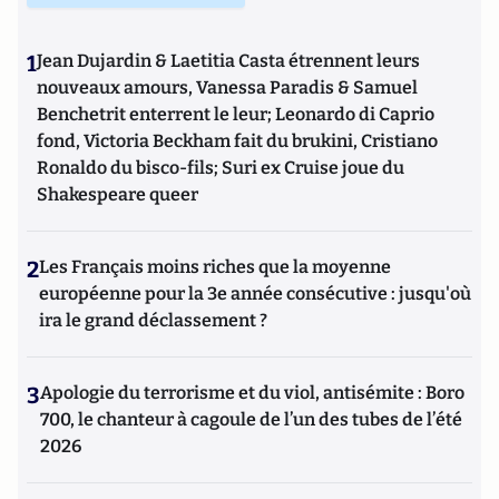
(2015-2018)
avec Anne Muxel (Classiques Garnier, 2019).
1
Jean Dujardin & Laetitia Casta étrennent leurs
nouveaux amours, Vanessa Paradis & Samuel
Benchetrit enterrent le leur; Leonardo di Caprio
fond, Victoria Beckham fait du brukini, Cristiano
Ronaldo du bisco-fils; Suri ex Cruise joue du
Shakespeare queer
2
Les Français moins riches que la moyenne
européenne pour la 3e année consécutive : jusqu'où
ira le grand déclassement ?
3
Apologie du terrorisme et du viol, antisémite : Boro
700, le chanteur à cagoule de l’un des tubes de l’été
2026