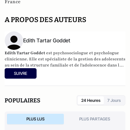
France
A PROPOS DES AUTEURS
Edith Tartar Goddet
Edith Tartar Goddet
est psychosociologue et psychologue
clinicienne. Elle est spécialiste de la gestion des adolescents
au sein de la structure familiale
et de l'adolescence dans le
cadre scolaire, ainsi que des dysfonctionnements
SUIVRE
relationnels toujours dans le cadre scolaire
. Elle a
notamment collaboré au projet
Comment réussir ses
vacances ?
et est l'auteur, parmi de nombreux ouvrages,
de
Développer les compétences sociales des adolescents par
POPULAIRES
24 Heures
7 Jours
des ateliers de parole
aux Editions Retz.
PLUS LUS
PLUS PARTAGES