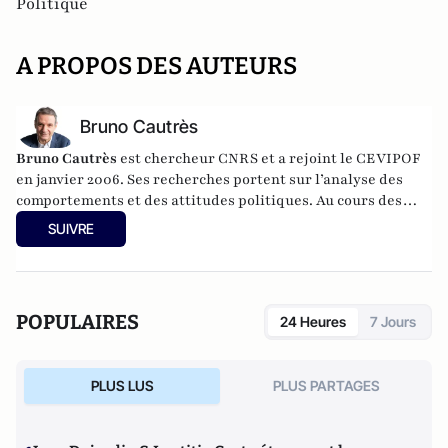
Politique
A PROPOS DES AUTEURS
Bruno Cautrès
Bruno Cautrès
est chercheur CNRS et a rejoint le CEVIPOF
en janvier 2006. Ses recherches portent sur l’analyse des
comportements et des attitudes politiques. Au cours des
années récentes, il a participé à différentes recherches
SUIVRE
françaises ou européennes portant sur la participation
politique, le vote et les élections. Il a développé d’autres
directions de recherche mettant en évidence les clivages
sociaux et politiques liés à l’Europe et à l’intégration
POPULAIRES
24 Heures
7 Jours
européenne dans les électorats et les opinions publiques. Il
est notamment l'auteur de
Les européens aiment-ils
(toujours) l'Europe ?
(éditions de La Documentation
PLUS LUS
PLUS PARTAGES
Française, 2014) et
Histoire d’une révolution électorale
(2015-2018)
avec Anne Muxel (Classiques Garnier, 2019).