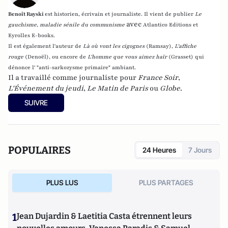
Benoît Rayski
est historien, écrivain et journaliste. Il vient de publier
Le
avec
gauchisme, maladie sénile du communisme
Atlantico Editions et
Eyrolles E-books.
Il est également l'auteur de
Là où vont les cigognes
(Ramsay),
L'affiche
rouge
(Denoël), ou encore de
L'homme que vous aimez haïr
(Grasset)
qui
dénonce l' "anti-sarkozysme primaire" ambiant.
Il a travaillé comme journaliste pour
France Soir
,
L'Événement du jeudi
,
Le Matin de Paris
ou
Globe
.
SUIVRE
POPULAIRES
24 Heures
7 Jours
PLUS LUS
PLUS PARTAGES
1
Jean Dujardin & Laetitia Casta étrennent leurs