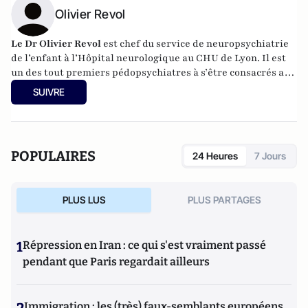
Olivier Revol
Le Dr Olivier Revol
est chef du service de neuropsychiatrie
de l’enfant à l’Hôpital neurologique au CHU de Lyon. Il est
un des tout premiers pédopsychiatres à s’être consacrés aux
enfants dits hyperactifs qu’il accueille depuis plus de vingt
SUIVRE
ans. Il a publié avec succès: Même pas grave, L’échec scolaire
ça se soigne (2006) et J’ai un ado mais je me soigne (2010) aux
éditions Lattès.
POPULAIRES
24 Heures
7 Jours
PLUS LUS
PLUS PARTAGES
1
Répression en Iran : ce qui s'est vraiment passé
pendant que Paris regardait ailleurs
2
Immigration : les (très) faux-semblants européens