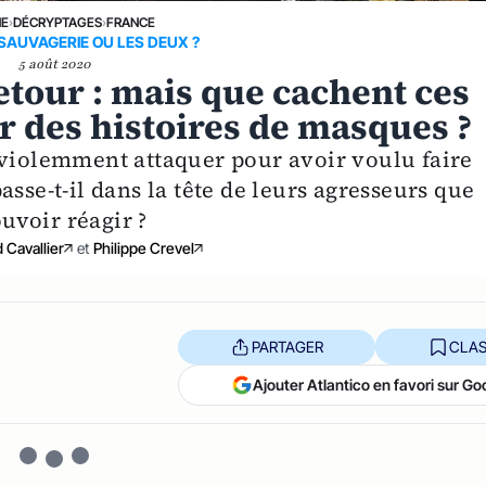
NE
›
DÉCRYPTAGES
›
FRANCE
 SAUVAGERIE OU LES DEUX ?
5 août 2020
tour : mais que cachent ces
r des histoires de masques ?
 violemment attaquer pour avoir voulu faire
sse-t-il dans la tête de leurs agresseurs que
uvoir réagir ?
 Cavallier
et
Philippe Crevel
PARTAGER
CLAS
Ajouter Atlantico en favori sur Go