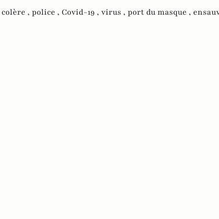
,
colère ,
police ,
Covid-19 ,
virus ,
port du masque ,
ensau