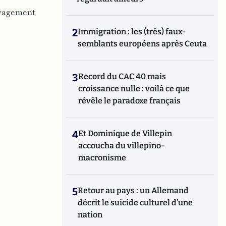
vagement
2
Immigration : les (très) faux-
semblants européens après Ceuta
3
Record du CAC 40 mais
croissance nulle : voilà ce que
révèle le paradoxe français
4
Et Dominique de Villepin
accoucha du villepino-
macronisme
5
Retour au pays : un Allemand
décrit le suicide culturel d’une
nation