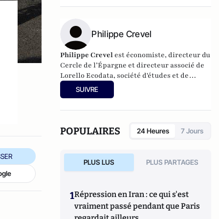
général Bertrand Cavallier est l'ancien
commandant du Centre national
d’entraînement des Forces de gendarmerie
de Saint-Astier.
Philippe Crevel
Philippe Crevel
est économiste, directeur du
Cercle de l’Épargne et directeur associé de
Lorello Ecodata
, société d'études et de
conseils en stratégies économiques.
SUIVRE
POPULAIRES
24 Heures
7 Jours
SER
PLUS LUS
PLUS PARTAGES
ogle
1
Répression en Iran : ce qui s'est
vraiment passé pendant que Paris
regardait ailleurs