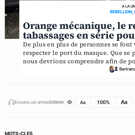
A LA U
REBELLION,
Orange mécanique, le re
tabassages en série pou
De plus en plus de personnes se font
respecter le port du masque. Que se pa
nous devrions comprendre afin de po
Bertrand
Aa
100%
Écoutez cet article
0:00min
Aa
MOTS-CLES