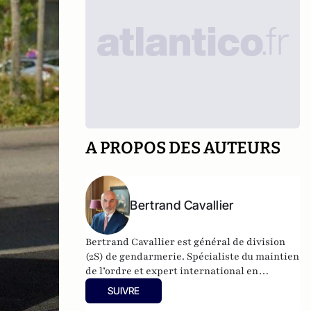
A PROPOS DES AUTEURS
Bertrand Cavallier
Bertrand Cavallier est général de division
(2S) de gendarmerie. Spécialiste du maintien
de l’ordre et expert international en
sécurité des Etats, il est notamment
SUIVRE
régulièrement engagé en Afrique. Le