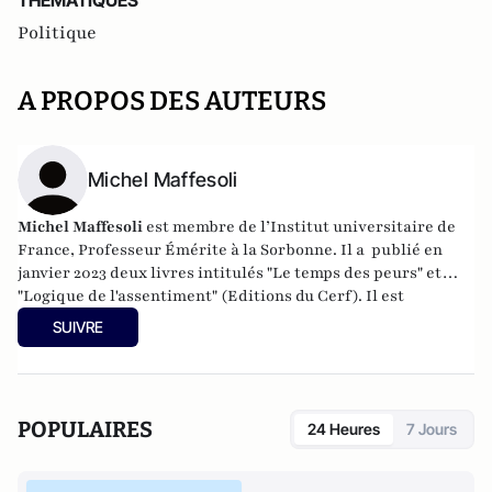
THEMATIQUES
Politique
A PROPOS DES AUTEURS
Michel Maffesoli
Michel Maffesoli
est membre de l’Institut universitaire de
France, Professeur Émérite à la Sorbonne. Il a publié en
janvier 2023 deux livres intitulés "Le temps des peurs" et
"Logique de l'assentiment" (Editions du Cerf). Il est
également l'auteur de livres encore "Écosophie" (Ed du Cerf,
SUIVRE
2017), "Êtres postmoderne" ( Ed du Cerf 2018), "La nostalgie
du sacré" ( Ed du Cerf, 2020).
POPULAIRES
24 Heures
7 Jours